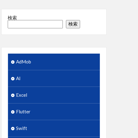
検索
検索
AdMob
AI
Excel
Flutter
Swift