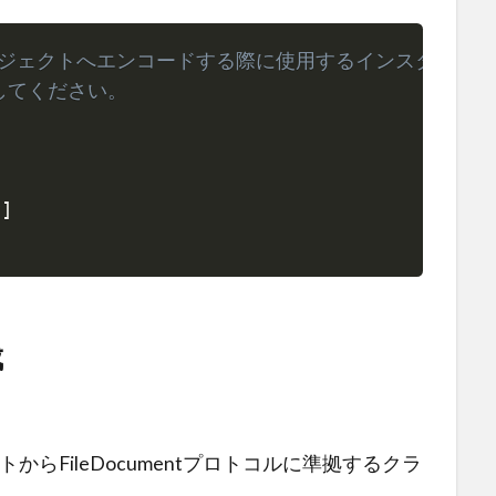
オブジェクトへエンコードする際に使用するインスタンス
Copy
してください。
y
]
成
からFileDocumentプロトコルに準拠するクラ