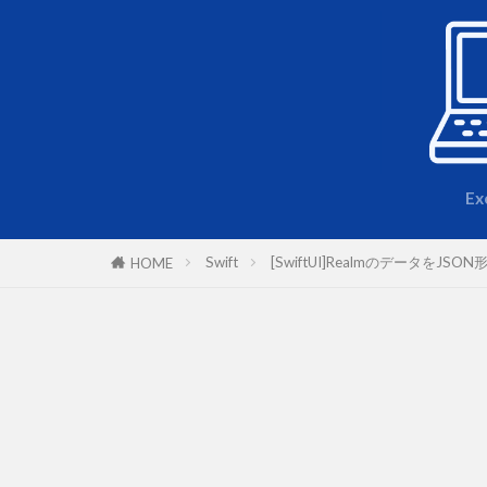
Ex
Swift
[SwiftUI]RealmのデータをJ
HOME