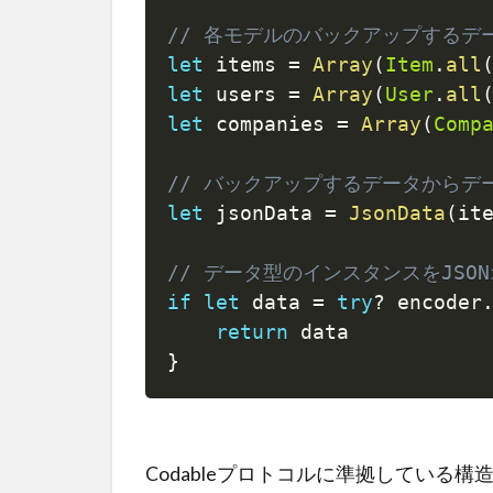
// 各モデルのバックアップするデ
let
 items 
=
Array
(
Item
.
all
let
 users 
=
Array
(
User
.
all
let
 companies 
=
Array
(
Comp
// バックアップするデータからデ
let
 jsonData 
=
JsonData
(
it
// データ型のインスタンスをJS
if
let
 data 
=
try
?
 encoder
return
}
Codableプロトコルに準拠している構