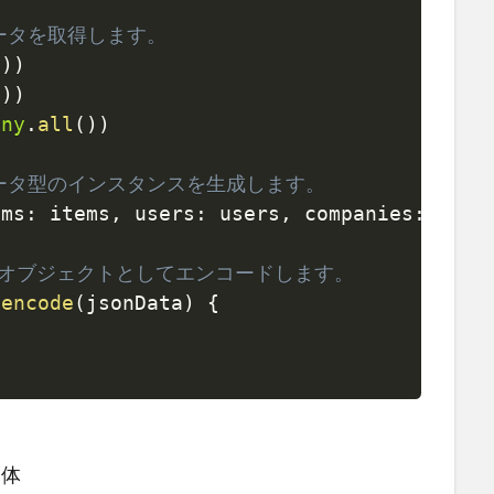
ータを取得します。
(
)
)
(
)
)
any
.
all
(
)
)
ータ型のインスタンスを生成します。
ems
:
 items
,
 users
:
 users
,
 companies
:
 comp
ONオブジェクトとしてエンコードします。
.
encode
(
jsonData
)
{
造体