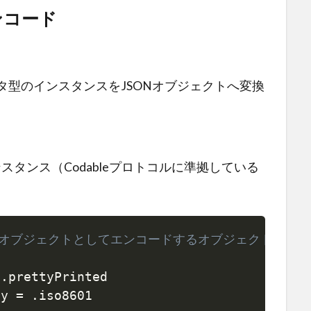
ンコード
データ型のインスタンスをJSONオブジェクトへ変換
スタンス（Codableプロトコルに準拠している
ONオブジェクトとしてエンコードするオブジェクトを設
Copy
)
.
prettyPrinted

gy 
=
.
iso8601
