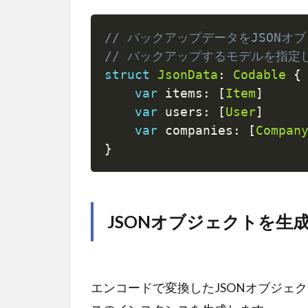
// バックアップデータをJSON
// バックアップするモデルを指定
struct
JsonData
:
Codable
{
var
 items
:
[
Item
]
var
 users
:
[
User
]
var
 companies
:
[
Compan
}
JSONオブジェクトを生
エンコードで変換したJSONオブジェクト