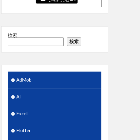
検索
検索
AdMob
AI
Excel
Flutter