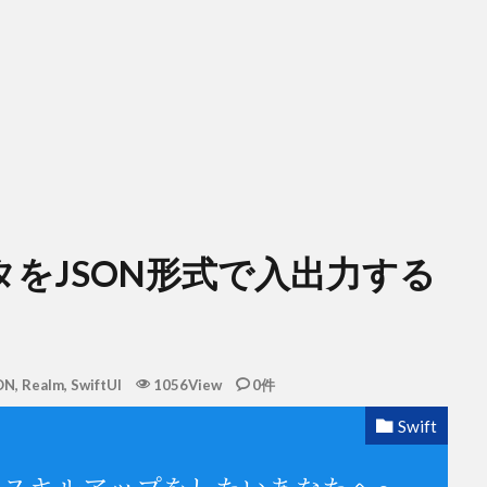
のデータをJSON形式で入出力する
ON
,
Realm
,
SwiftUI
1056View
0件
Swift