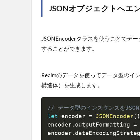
JSONオブジェクトへエ
JSONEncoderクラスを使うことで
することができます。
Realmのデータを使ってデータ型のイン
構造体）を生成します。
// データ型のインスタンスをJS
let
 encoder 
=
JSONEncoder
(
encoder
.
outputFormatting 
=
encoder
.
dateEncodingStrate