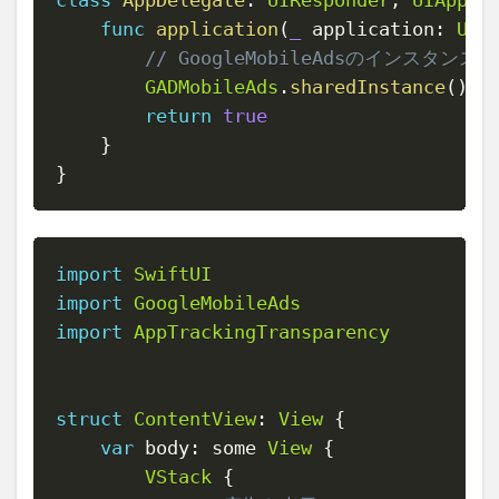
func
application
(
_
 application
:
UIA
// GoogleMobileAdsのインスタンス
GADMobileAds
.
sharedInstance
(
)
.
s
return
true
}
}
import
SwiftUI
Copy
import
GoogleMobileAds
import
AppTrackingTransparency
struct
ContentView
:
View
{
var
 body
:
 some 
View
{
VStack
{