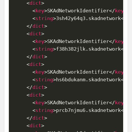
<
dict
>
<
key
>
SKAdNetworkIdentifier
</
key
>
<
string
>
3sh42y64q3.skadnetwork
</
s
</
dict
>
<
dict
>
<
key
>
SKAdNetworkIdentifier
</
key
>
<
string
>
f38h382jlk.skadnetwork
</
s
</
dict
>
<
dict
>
<
key
>
SKAdNetworkIdentifier
</
key
>
<
string
>
hs6bdukanm.skadnetwork
</
s
</
dict
>
<
dict
>
<
key
>
SKAdNetworkIdentifier
</
key
>
<
string
>
prcb7njmu6.skadnetwork
</
s
</
dict
>
<
dict
>