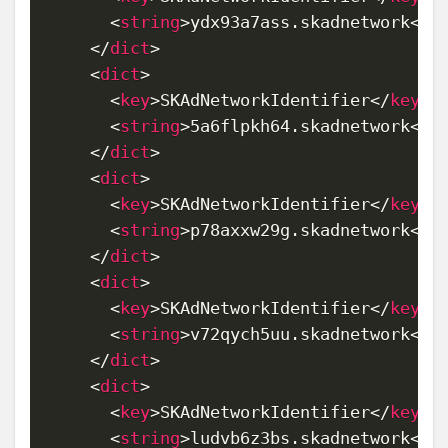
<
string
>
ydx93a7ass.skadnetwork
</
s
</
dict
>
<
dict
>
<
key
>
SKAdNetworkIdentifier
</
key
>
<
string
>
5a6flpkh64.skadnetwork
</
s
</
dict
>
<
dict
>
<
key
>
SKAdNetworkIdentifier
</
key
>
<
string
>
p78axxw29g.skadnetwork
</
s
</
dict
>
<
dict
>
<
key
>
SKAdNetworkIdentifier
</
key
>
<
string
>
v72qych5uu.skadnetwork
</
s
</
dict
>
<
dict
>
<
key
>
SKAdNetworkIdentifier
</
key
>
<
string
>
ludvb6z3bs.skadnetwork
</
s