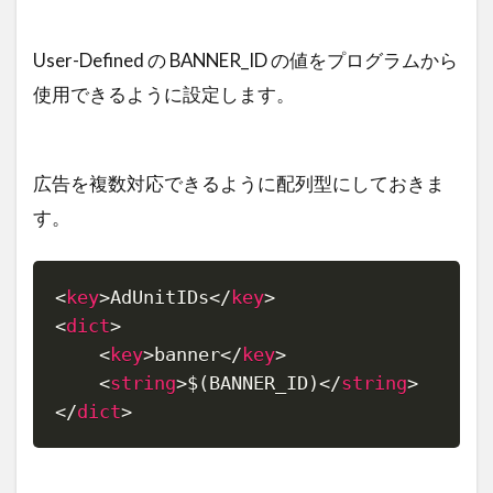
User-Defined の BANNER_ID の値をプログラムから
使用できるように設定します。
広告を複数対応できるように配列型にしておきま
す。
<
key
>
AdUnitIDs
</
key
>
Copy
<
dict
>
<
key
>
banner
</
key
>
<
string
>
$(BANNER_ID)
</
string
>
</
dict
>