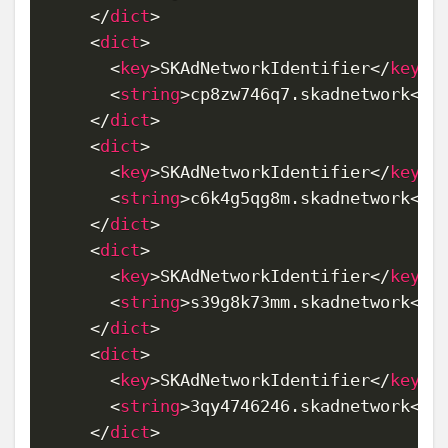
</
dict
>
<
dict
>
<
key
>
SKAdNetworkIdentifier
</
key
>
<
string
>
cp8zw746q7.skadnetwork
</
s
</
dict
>
<
dict
>
<
key
>
SKAdNetworkIdentifier
</
key
>
<
string
>
c6k4g5qg8m.skadnetwork
</
s
</
dict
>
<
dict
>
<
key
>
SKAdNetworkIdentifier
</
key
>
<
string
>
s39g8k73mm.skadnetwork
</
s
</
dict
>
<
dict
>
<
key
>
SKAdNetworkIdentifier
</
key
>
<
string
>
3qy4746246.skadnetwork
</
s
</
dict
>