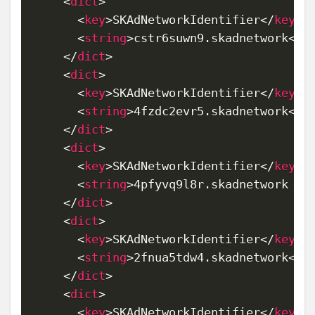
<
dict
>
<
key
>
SKAdNetworkIdentifier
</
key
>
<
string
>
cstr6suwn9.skadnetwork
</
s
</
dict
>
<
dict
>
<
key
>
SKAdNetworkIdentifier
</
key
>
<
string
>
4fzdc2evr5.skadnetwork
</
s
</
dict
>
<
dict
>
<
key
>
SKAdNetworkIdentifier
</
key
>
<
string
>
4pfyvq9l8r.skadnetwork 
</
</
dict
>
<
dict
>
<
key
>
SKAdNetworkIdentifier
</
key
>
<
string
>
2fnua5tdw4.skadnetwork
</
s
</
dict
>
<
dict
>
<
key
>
SKAdNetworkIdentifier
</
key
>