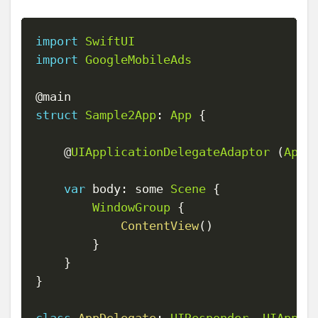
import
SwiftUI
Copy
import
GoogleMobileAds
struct
Sample2App
:
App
{
    @
UIApplicationDelegateAdaptor
(
AppD
var
 body
:
 some 
Scene
{
WindowGroup
{
ContentView
(
)
}
}
}
class
AppDelegate
:
UIResponder
,
UIAppli