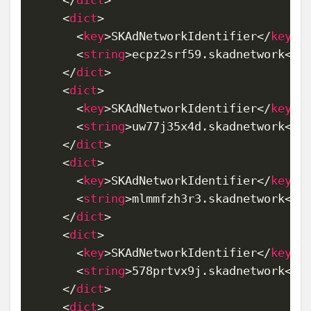
</
dict
>
<
dict
>
<
key
>
SKAdNetworkIdentifier
</
key
>
<
string
>
ecpz2srf59.skadnetwork
</
s
</
dict
>
<
dict
>
<
key
>
SKAdNetworkIdentifier
</
key
>
<
string
>
uw77j35x4d.skadnetwork
</
s
</
dict
>
<
dict
>
<
key
>
SKAdNetworkIdentifier
</
key
>
<
string
>
mlmmfzh3r3.skadnetwork
</
s
</
dict
>
<
dict
>
<
key
>
SKAdNetworkIdentifier
</
key
>
<
string
>
578prtvx9j.skadnetwork
</
s
</
dict
>
<
dict
>