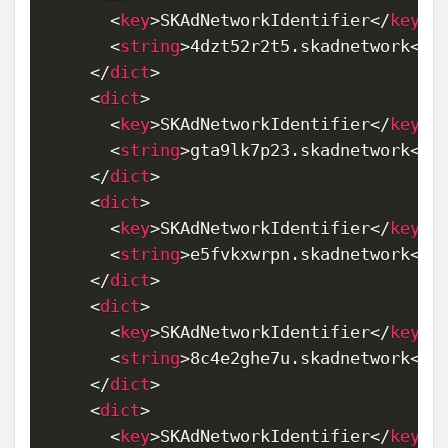
<
key
>
SKAdNetworkIdentifier
</
key
>
<
string
>
4dzt52r2t5.skadnetwork
</
s
</
dict
>
<
dict
>
<
key
>
SKAdNetworkIdentifier
</
key
>
<
string
>
gta9lk7p23.skadnetwork
</
s
</
dict
>
<
dict
>
<
key
>
SKAdNetworkIdentifier
</
key
>
<
string
>
e5fvkxwrpn.skadnetwork
</
s
</
dict
>
<
dict
>
<
key
>
SKAdNetworkIdentifier
</
key
>
<
string
>
8c4e2ghe7u.skadnetwork
</
s
</
dict
>
<
dict
>
<
key
>
SKAdNetworkIdentifier
</
key
>