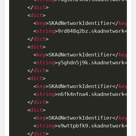
</
dict
>
<
dict
>
<
key
>
SKAdNetworkIdentifier
</
key
>
<
string
>
9rd848q2bz.skadnetwork
</
s
</
dict
>
<
dict
>
<
key
>
SKAdNetworkIdentifier
</
key
>
<
string
>
y5ghdn5j9k.skadnetwork
</
s
</
dict
>
<
dict
>
<
key
>
SKAdNetworkIdentifier
</
key
>
<
string
>
n6fk4nfna4.skadnetwork
</
s
</
dict
>
<
dict
>
<
key
>
SKAdNetworkIdentifier
</
key
>
<
string
>
v9wttpbfk9.skadnetwork
</
s
</
dict
>