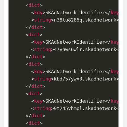
<
dict
>
<
key
>
SKAdNetworkIdentifier
</
key
>
<
string
>
n38lu8286q.skadnetwork
</
s
</
dict
>
<
dict
>
<
key
>
SKAdNetworkIdentifier
</
key
>
<
string
>
47vhws6wlr.skadnetwork
</
s
</
dict
>
<
dict
>
<
key
>
SKAdNetworkIdentifier
</
key
>
<
string
>
kbd757ywx3.skadnetwork
</
s
</
dict
>
<
dict
>
<
key
>
SKAdNetworkIdentifier
</
key
>
<
string
>
9t245vhmpl.skadnetwork
</
s
</
dict
>
<
dict
>