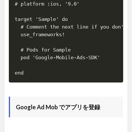
Copy
# platform :ios, '9.0'

target 'Sample' do

  # Comment the next line if you don't w
  use_frameworks!

  # Pods for Sample

  pod 'Google-Mobile-Ads-SDK'

end
Google Ad Mob でアプリを登録