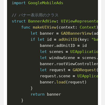
import
GoogleMobileAds
// バナー表示用のクラス
struct
BannerAdView
:
UIViewRepresentabl
func
makeUIView
(
context
:
Context
)
-
let
 banner 
=
GADBannerView
(
adSi
if
let
 id 
=
adUnitID
(
key
:
"bann
            banner
.
adUnitID 
=
 id

let
 scenes 
=
UIApplication
.
let
 windowScene 
=
 scenes
.
fi
            banner
.
rootViewController 
=
let
 request 
=
GADRequest
(
)
            request
.
scene 
=
UIApplicati
            banner
.
load
(
request
)
}
return
 banner

}