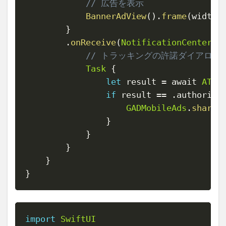
// 広告を表示
BannerAdView
(
)
.
frame
(
width
:
}
.
onReceive
(
NotificationCenter
.
d
// トラッキングの許諾ダイアログ
Task
{
let
 result 
=
 await 
ATTr
if
 result 
==
.
authorize
GADMobileAds
.
shared
}
}
}
}
}
import
SwiftUI
Copy