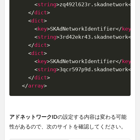
<
string
>
zq492l623r.skadnetwork
</
s
</
dict
>
<
dict
>
<
key
>
SKAdNetworkIdentifier
</
key
>
<
string
>
3rd42ekr43.skadnetwork
</
s
</
dict
>
<
dict
>
<
key
>
SKAdNetworkIdentifier
</
key
>
<
string
>
3qcr597p9d.skadnetwork
</
s
</
dict
>
</
array
>
アドネットワークID
の設定する内容は変わる可能
性があるので、次のサイトを確認してください。