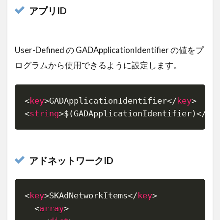
アプリID
User-Defined の GADApplicationIdentifier の値をプ
ログラムから使用できるように設定します。
<
key
>
GADApplicationIdentifier
</
key
>
Copy
<
string
>
$(GADApplicationIdentifier)
</
st
アドネットワークID
<
key
>
SKAdNetworkItems
</
key
>
Copy
<
array
>