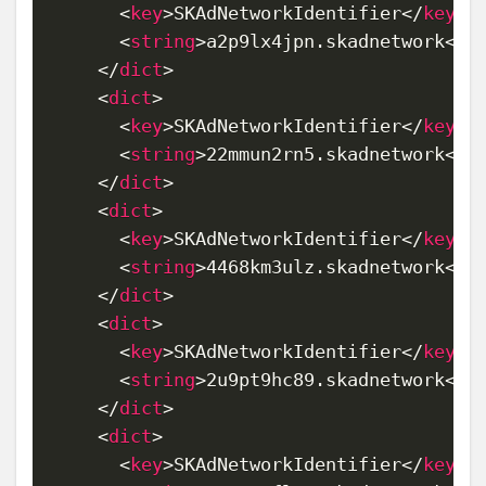
<
key
>
SKAdNetworkIdentifier
</
key
>
<
string
>
a2p9lx4jpn.skadnetwork
</
s
</
dict
>
<
dict
>
<
key
>
SKAdNetworkIdentifier
</
key
>
<
string
>
22mmun2rn5.skadnetwork
</
s
</
dict
>
<
dict
>
<
key
>
SKAdNetworkIdentifier
</
key
>
<
string
>
4468km3ulz.skadnetwork
</
s
</
dict
>
<
dict
>
<
key
>
SKAdNetworkIdentifier
</
key
>
<
string
>
2u9pt9hc89.skadnetwork
</
s
</
dict
>
<
dict
>
<
key
>
SKAdNetworkIdentifier
</
key
>