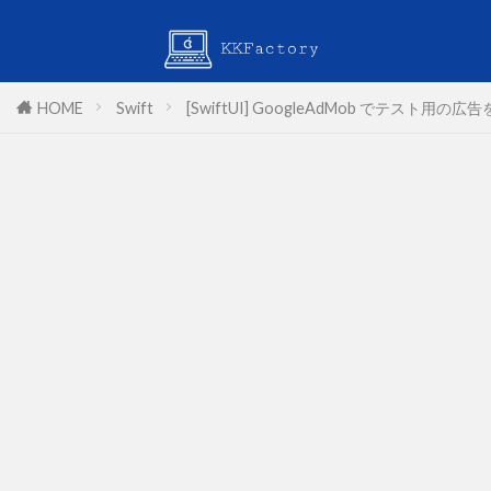
HOME
Swift
[SwiftUI] GoogleAdMob でテスト用