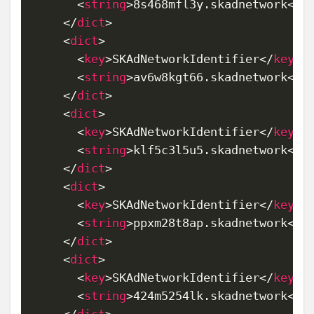
<
string
>
8s468mfl3y.skadnetwork
</
s
</
dict
>
<
dict
>
<
key
>
SKAdNetworkIdentifier
</
key
>
<
string
>
av6w8kgt66.skadnetwork
</
s
</
dict
>
<
dict
>
<
key
>
SKAdNetworkIdentifier
</
key
>
<
string
>
klf5c3l5u5.skadnetwork
</
s
</
dict
>
<
dict
>
<
key
>
SKAdNetworkIdentifier
</
key
>
<
string
>
ppxm28t8ap.skadnetwork
</
s
</
dict
>
<
dict
>
<
key
>
SKAdNetworkIdentifier
</
key
>
<
string
>
424m5254lk.skadnetwork
</
s