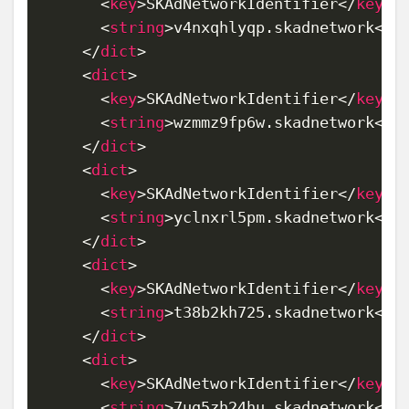
<
key
>
SKAdNetworkIdentifier
</
key
>
<
string
>
v4nxqhlyqp.skadnetwork
</
s
</
dict
>
<
dict
>
<
key
>
SKAdNetworkIdentifier
</
key
>
<
string
>
wzmmz9fp6w.skadnetwork
</
s
</
dict
>
<
dict
>
<
key
>
SKAdNetworkIdentifier
</
key
>
<
string
>
yclnxrl5pm.skadnetwork
</
s
</
dict
>
<
dict
>
<
key
>
SKAdNetworkIdentifier
</
key
>
<
string
>
t38b2kh725.skadnetwork
</
s
</
dict
>
<
dict
>
<
key
>
SKAdNetworkIdentifier
</
key
>
<
string
>
7ug5zh24hu.skadnetwork
</
s