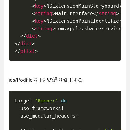
<
key
>
NSExtensionMainStoryboard
</
k
<
string
>
MainInterface
</
string
>
<
key
>
NSExtensionPointIdentifier
</
<
string
>
com.apple.share-services
<
</
dict
>
</
dict
>
</
plist
>
ios/Podfile を下記の通り修正する
target 
'Runner'
do
Copy
  use_frameworks
!
  use_modular_headers
!