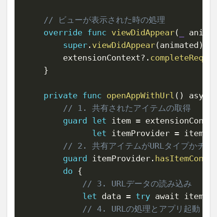
// ビューが表示された時の処理
override
func
viewDidAppear
(
_
 anima
super
.
viewDidAppear
(
animated
)
        extensionContext
?
.
completeReque
}
private
func
openAppWithUrl
(
)
 async
// 1. 共有されたアイテムの取得
guard
let
 item 
=
 extensionConte
let
 itemProvider 
=
 item
.
a
// 2. 共有アイテムがURLタイプかチェ
guard
 itemProvider
.
hasItemConfo
do
{
// 3. URLデータの読み込み
let
 data 
=
try
 await itemPr
// 4. URLの処理とアプリ起動