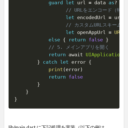
guard
let
 url 
=
 data 
as
?
NS
// URLをエンコード（特
let
 encodedUrl 
=
 url
.
// カスタムURLスキーム（
let
 openAppUrl 
=
URL
(
else
{
return
false
}
// 5. メインアプリを開く
return
 await 
UIApplication
.
}
catch
let
 error 
{
print
(
error
)
return
false
}
}
}
lib/main.dart に下記処理を実装（以下の例は、