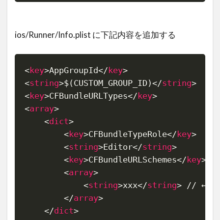
ios/Runner/Info.plist に下記内容を追加する
<
key
>
AppGroupId
</
key
>
Copy
<
string
>
$(CUSTOM_GROUP_ID)
</
string
>
<
key
>
CFBundleURLTypes
</
key
>
<
array
>
<
dict
>
<
key
>
CFBundleTypeRole
</
key
>
<
string
>
Editor
</
string
>
<
key
>
CFBundleURLSchemes
</
key
>
<
array
>
<
string
>
xxx
</
string
>
 // ←
</
array
>
</
dict
>