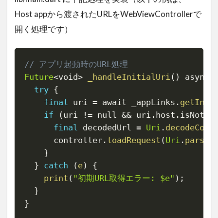
Host appから渡されたURLをWebViewControllerで
開く処理です）
// アプリ起動時のURL処理
Copy
Future
<
void
>
_handleInitialUri
(
)
 async 
try
{
final
 uri 
=
 await _appLinks
.
getInit
if
(
uri 
!=
 null 
&&
 uri
.
host
.
isNotEm
final
 decodedUrl 
=
Uri
.
decodeComp
      controller
.
loadRequest
(
Uri
.
parse
(
}
}
catch
(
e
)
{
print
(
"初期URL取得エラー: $e"
)
;
}
}