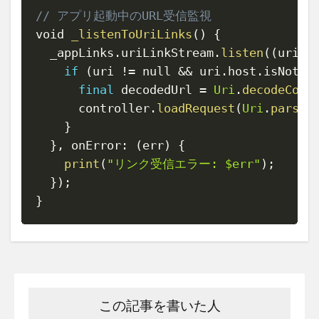
// アプリ起動中のURL受信監視
void 
_listenToUriLinks
(
)
{
  _appLinks
.
uriLinkStream
.
listen
(
(
uri
)
if
(
uri 
!=
 null 
&&
 uri
.
host
.
isNotEm
final
 decodedUrl 
=
Uri
.
decodeComp
      controller
.
loadRequest
(
Uri
.
parse
(
}
}
,
 onError
:
(
err
)
{
print
(
"リンク受信エラー: $err"
)
;
}
)
;
}
この記事を書いた人