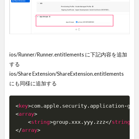
ios/Runner/Runner.entitlements に下記内容を追加
する
ios/Share Extension/ShareExtension.entitlements
にも同様に追加する
<
key
>
com.apple.security.application-gro
Copy
<
array
>
<
string
>
group.xxx.yyy.zzz
</
string
>
</
array
>