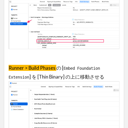
Runner > Build Phases
の [
Embed Foundation
] を [Thin Binary] の上に移動させる
Extension