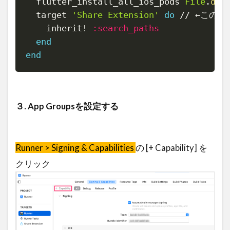
  flutter_install_all_ios_pods 
File
.
dir
  target 
'Share Extension'
do
/
/
 ←この内
    inherit
!
:search_paths
end
end
３. App Groupsを設定する
Runner > Signing & Capabilities
の [+ Capability] を
クリック