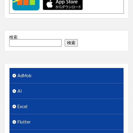
検索
検索
AdMob
AI
Excel
Flutter