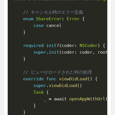
// キャンセル時のエラー定義
enum
ShareError
:
Error
{
case
 cancel

}
required
init
?
(
coder
:
NSCoder
)
{
super
.
init
(
coder
:
 coder
,
 rootVi
}
// ビューがロードされた時の処理
override
func
viewDidLoad
(
)
{
super
.
viewDidLoad
(
)
Task
{
_
=
 await 
openAppWithUrl
(
)
}
}