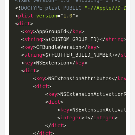
<?xml version="1.0" encoding="UTF-8"?>
Copy
<!
DOCTYPE
plist
PUBLIC
"-//Apple//DTD P
<
plist
version
=
"
1.0
"
>
<
dict
>
<
key
>
AppGroupId
</
key
>
<
string
>
$(CUSTOM_GROUP_ID)
</
string
>
<
key
>
CFBundleVersion
</
key
>
<
string
>
$(FLUTTER_BUILD_NUMBER)
</
stri
<
key
>
NSExtension
</
key
>
<
dict
>
<
key
>
NSExtensionAttributes
</
key
>
<
dict
>
<
key
>
NSExtensionActivationRul
<
dict
>
<
key
>
NSExtensionActivatio
<
integer
>
1
</
integer
>
</
dict
>
</
dict
>